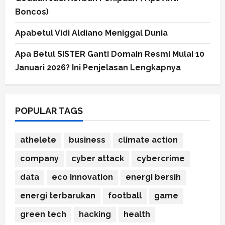
Boncos)
Apabetul Vidi Aldiano Meniggal Dunia
Apa Betul SISTER Ganti Domain Resmi Mulai 10
Januari 2026? Ini Penjelasan Lengkapnya
POPULAR TAGS
athelete
business
climate action
company
cyber attack
cybercrime
data
eco innovation
energi bersih
energi terbarukan
football
game
green tech
hacking
health