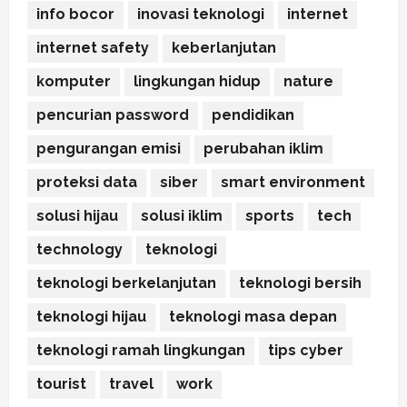
info bocor
inovasi teknologi
internet
internet safety
keberlanjutan
komputer
lingkungan hidup
nature
pencurian password
pendidikan
pengurangan emisi
perubahan iklim
proteksi data
siber
smart environment
solusi hijau
solusi iklim
sports
tech
technology
teknologi
teknologi berkelanjutan
teknologi bersih
teknologi hijau
teknologi masa depan
teknologi ramah lingkungan
tips cyber
tourist
travel
work