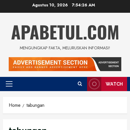
Skip
Agustus 10, 2026
7:54:27 AM
to
content
APABETUL.COM
MENGUNGKAP FAKTA, MELURUSKAN INFORMASI!
WATCH
Primary
Menu
Home
tabungan