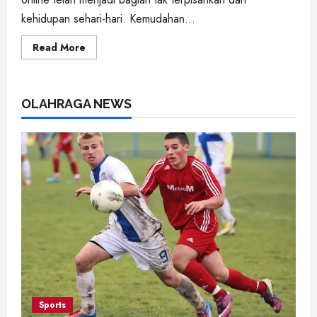
kehidupan sehari-hari. Kemudahan...
Read
Read More
more
about
Apabetul
Belanja
Online
OLAHRAGA NEWS
Bikin
Boros?
Ini
Tips
Mengelola
Keuangan
di
Era
Digital
Sports