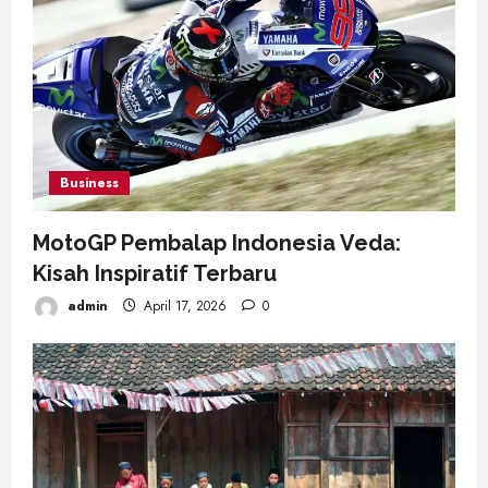
Business
MotoGP Pembalap Indonesia Veda:
Kisah Inspiratif Terbaru
admin
April 17, 2026
0