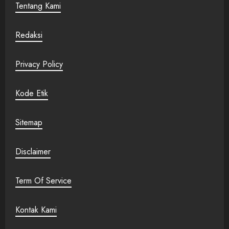
Tentang Kami
Redaksi
Privacy Policy
Kode Etik
Sitemap
Disclaimer
Term Of Service
Kontak Kami