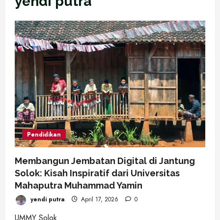
yendi putra
Pendidikan
Membangun Jembatan Digital di Jantung
Solok: Kisah Inspiratif dari Universitas
Mahaputra Muhammad Yamin
yendi putra
April 17, 2026
0
UMMY Solok