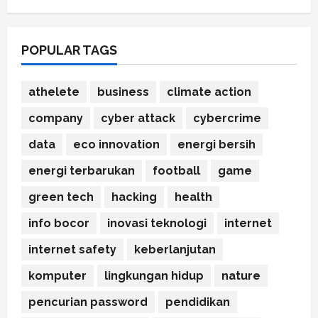
POPULAR TAGS
athelete
business
climate action
company
cyber attack
cybercrime
data
eco innovation
energi bersih
energi terbarukan
football
game
green tech
hacking
health
info bocor
inovasi teknologi
internet
internet safety
keberlanjutan
komputer
lingkungan hidup
nature
pencurian password
pendidikan