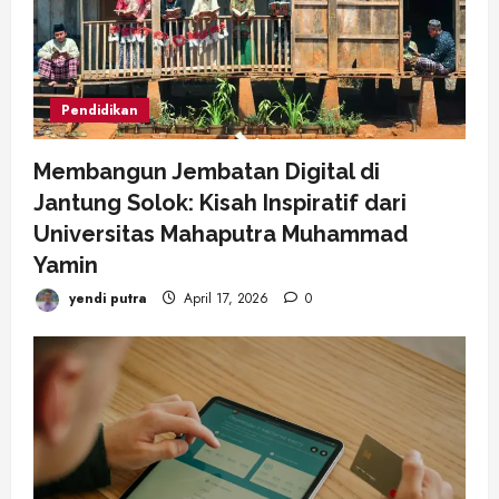
Pendidikan
Membangun Jembatan Digital di
Jantung Solok: Kisah Inspiratif dari
Universitas Mahaputra Muhammad
Yamin
yendi putra
April 17, 2026
0