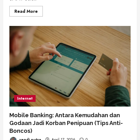
Read
Read More
more
about
Membangun
Jembatan
Digital
di
Jantung
Solok:
Kisah
Inspiratif
dari
Universitas
Mahaputra
Muhammad
Yamin
Internet
Mobile Banking: Antara Kemudahan dan
Godaan Jadi Korban Penipuan (Tips Anti-
Boncos)
yendi putra
April 17, 2026
0