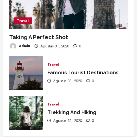
Travel
Taking A Perfect Shot
admin
Agustus 31, 2020
0
Travel
Famous Tourist Destinations
Agustus 31, 2020
0
Travel
Trekking And Hiking
Agustus 31, 2020
0