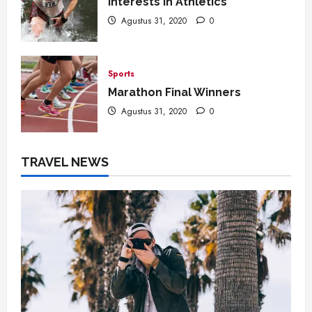
Interests In Athletics
Agustus 31, 2020
0
Sports
Marathon Final Winners
Agustus 31, 2020
0
TRAVEL NEWS