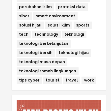
perubahan iklim
proteksi data
siber
smart environment
solusi hijau
solusi iklim
sports
tech
technology
teknologi
teknologi berkelanjutan
teknologi bersih
teknologi hijau
teknologi masa depan
teknologi ramah lingkungan
tips cyber
tourist
travel
work