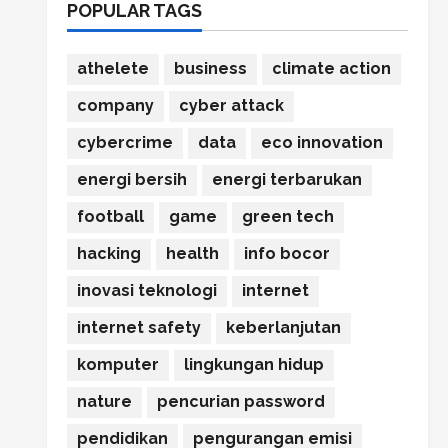
POPULAR TAGS
athelete
business
climate action
company
cyber attack
cybercrime
data
eco innovation
energi bersih
energi terbarukan
football
game
green tech
hacking
health
info bocor
inovasi teknologi
internet
internet safety
keberlanjutan
komputer
lingkungan hidup
nature
pencurian password
pendidikan
pengurangan emisi