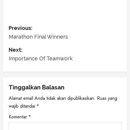
P
Previous:
o
Marathon Final Winners
s
Next:
Importance Of Teamwork
t
n
a
Tinggalkan Balasan
v
Alamat email Anda tidak akan dipublikasikan.
Ruas yang
wajib ditandai
*
i
Komentar
*
g