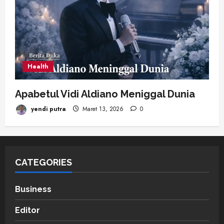
Health
Apabetul Vidi Aldiano Meniggal Dunia
yendi putra
Maret 13, 2026
0
CATEGORIES
Business
Editor