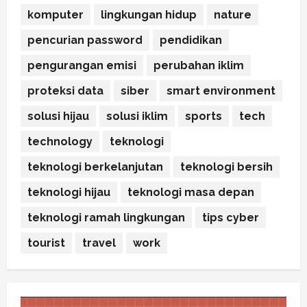
komputer
lingkungan hidup
nature
pencurian password
pendidikan
pengurangan emisi
perubahan iklim
proteksi data
siber
smart environment
solusi hijau
solusi iklim
sports
tech
technology
teknologi
teknologi berkelanjutan
teknologi bersih
teknologi hijau
teknologi masa depan
teknologi ramah lingkungan
tips cyber
tourist
travel
work