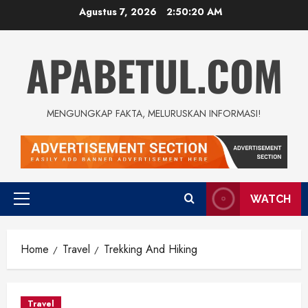
Skip
Agustus 7, 2026
2:50:21 AM
to
content
APABETUL.COM
MENGUNGKAP FAKTA, MELURUSKAN INFORMASI!
WATCH
Primary
Menu
Home
Travel
Trekking And Hiking
Travel