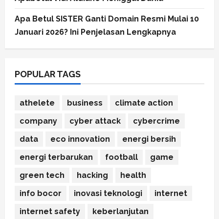
Apa Betul SISTER Ganti Domain Resmi Mulai 10
Januari 2026? Ini Penjelasan Lengkapnya
POPULAR TAGS
athelete
business
climate action
company
cyber attack
cybercrime
data
eco innovation
energi bersih
energi terbarukan
football
game
green tech
hacking
health
info bocor
inovasi teknologi
internet
internet safety
keberlanjutan