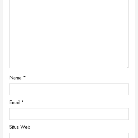
a
t
i
o
n
Nama
*
Email
*
Situs Web