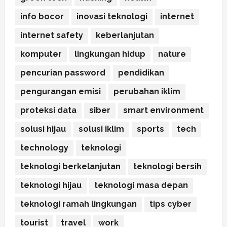
info bocor
inovasi teknologi
internet
internet safety
keberlanjutan
komputer
lingkungan hidup
nature
pencurian password
pendidikan
pengurangan emisi
perubahan iklim
proteksi data
siber
smart environment
solusi hijau
solusi iklim
sports
tech
technology
teknologi
teknologi berkelanjutan
teknologi bersih
teknologi hijau
teknologi masa depan
teknologi ramah lingkungan
tips cyber
tourist
travel
work