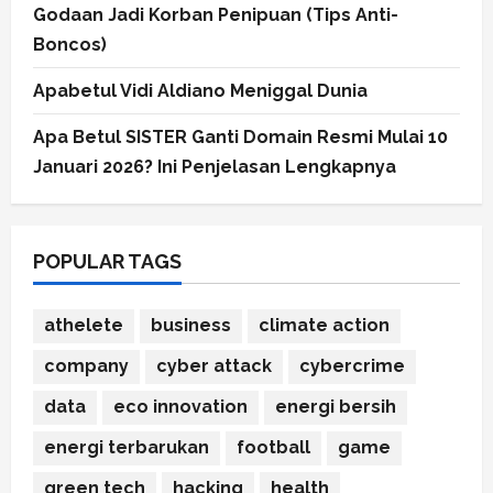
Godaan Jadi Korban Penipuan (Tips Anti-
Boncos)
Apabetul Vidi Aldiano Meniggal Dunia
Apa Betul SISTER Ganti Domain Resmi Mulai 10
Januari 2026? Ini Penjelasan Lengkapnya
POPULAR TAGS
athelete
business
climate action
company
cyber attack
cybercrime
data
eco innovation
energi bersih
energi terbarukan
football
game
green tech
hacking
health