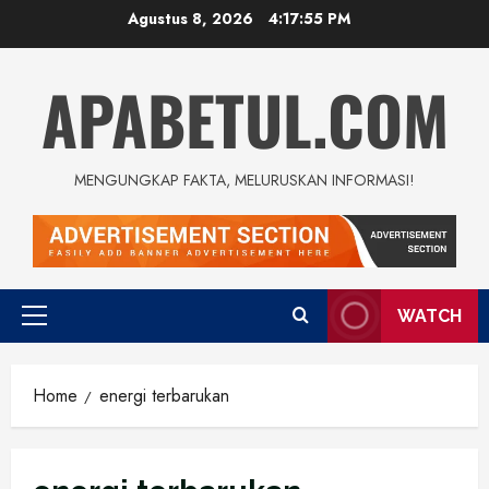
Skip
Agustus 8, 2026
4:17:56 PM
to
content
APABETUL.COM
MENGUNGKAP FAKTA, MELURUSKAN INFORMASI!
WATCH
Primary
Menu
Home
energi terbarukan