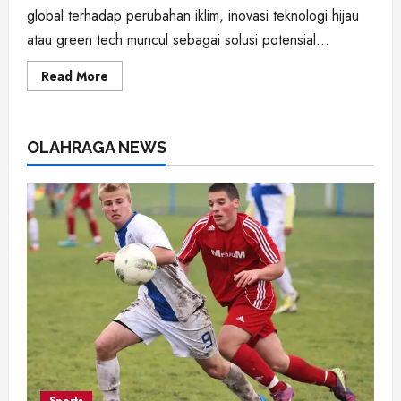
global terhadap perubahan iklim, inovasi teknologi hijau
atau green tech muncul sebagai solusi potensial...
Read
Read More
more
about
Green
Tech:
Inovasi
OLAHRAGA NEWS
Teknologi
untuk
Mengurangi
Dampak
Perubahan
Iklim