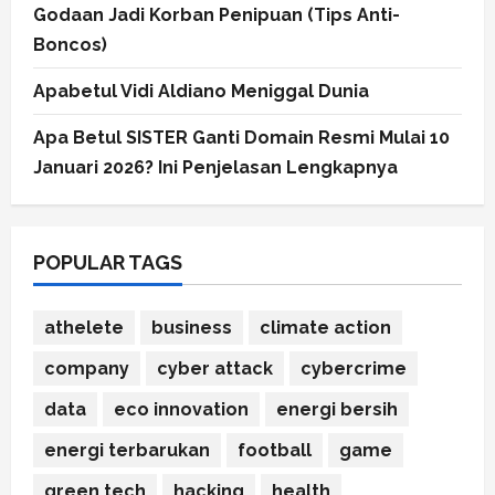
Godaan Jadi Korban Penipuan (Tips Anti-
Boncos)
Apabetul Vidi Aldiano Meniggal Dunia
Apa Betul SISTER Ganti Domain Resmi Mulai 10
Januari 2026? Ini Penjelasan Lengkapnya
POPULAR TAGS
athelete
business
climate action
company
cyber attack
cybercrime
data
eco innovation
energi bersih
energi terbarukan
football
game
green tech
hacking
health