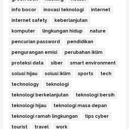
info bocor
inovasi teknologi
internet
internet safety
keberlanjutan
komputer
lingkungan hidup
nature
pencurian password
pendidikan
pengurangan emisi
perubahan iklim
proteksi data
siber
smart environment
solusi hijau
solusi iklim
sports
tech
technology
teknologi
teknologi berkelanjutan
teknologi bersih
teknologi hijau
teknologi masa depan
teknologi ramah lingkungan
tips cyber
tourist
travel
work