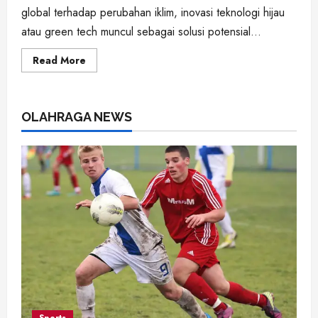
global terhadap perubahan iklim, inovasi teknologi hijau
atau green tech muncul sebagai solusi potensial...
Read
Read More
more
about
Green
Tech:
Inovasi
OLAHRAGA NEWS
Teknologi
untuk
Mengurangi
Dampak
Perubahan
Iklim