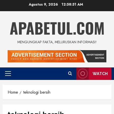
Skip
Agustus 9, 2026
12:58:51 AM
to
content
APABETUL.COM
MENGUNGKAP FAKTA, MELURUSKAN INFORMASI!
WATCH
Primary
Menu
Home
teknologi bersih